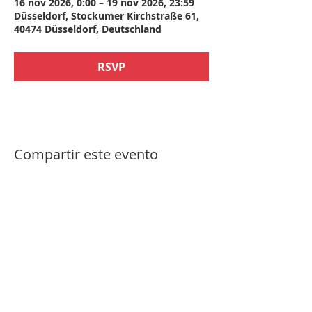
16 nov 2026, 0:00 – 19 nov 2026, 23:59
Düsseldorf, Stockumer Kirchstraße 61,
40474 Düsseldorf, Deutschland
RSVP
Compartir este evento
imprimir
|
protección de Datos
|
Copyright ©
2021 - Grupo de trabajo de reprocesamiento de
instrumentos (AKI) e.V.