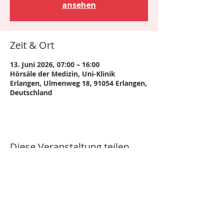
ansehen
Zeit & Ort
13. Juni 2026, 07:00 – 16:00
Hörsäle der Medizin, Uni-Klinik
Erlangen, Ulmenweg 18, 91054 Erlangen,
Deutschland
Diese Veranstaltung teilen
Impressum
|
Datenschutz
|
Copyright © 2024 –
Arbeitskreis Instrumenten-Aufbereitung (AKI) e.V.