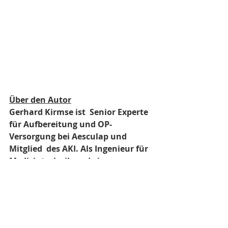
Über den Autor
Gerhard Kirmse ist  Senior Experte 
für Aufbereitung und OP-
Versorgung bei Aesculap und 
Mitglied  des AKI. Als Ingenieur für 
Medizintechnik und einer 
Doktorarbeit zur Reinigung  von 
Instrumenten arbeitet er in der 
Forschung und hat mehr als 400 
AEMPs  weltweit beraten.