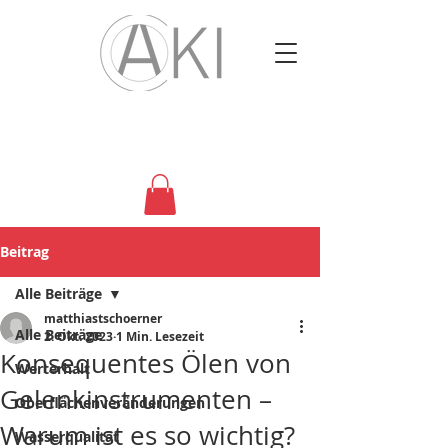
Beitrag
Alle Beiträge
matthiastschoerner
Alle Beiträge
2. Okt. 2023
1 Min. Lesezeit
Konsequentes Ölen von
Werterhalt
Gelenkinstrumenten –
Oberflächenveränderungen
Warum ist es so wichtig?
Wasserqualität