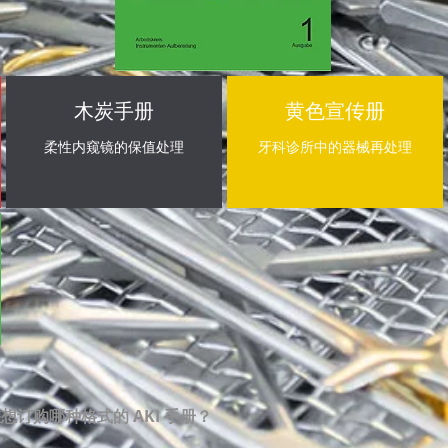
木炭手册
黄色宣传册
柔性内窥镜的保值处理
牙科诊所中的器械再处理
想订购哪种格式的 AKI 手册？