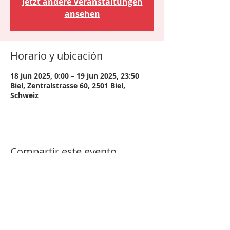
Jetzt andere Veranstaltungen
ansehen
Horario y ubicación
18 jun 2025, 0:00 – 19 jun 2025, 23:50
Biel, Zentralstrasse 60, 2501 Biel,
Schweiz
Compartir este evento
imprimir
|
protección de Datos
|
Copyright ©
2021 - Grupo de trabajo de reprocesamiento de