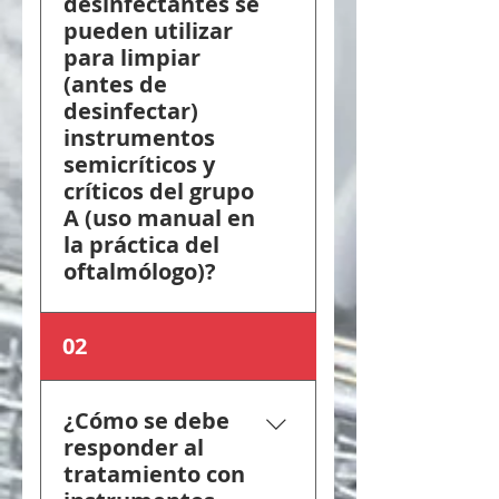
desinfectantes se
pueden utilizar
para limpiar
(antes de
desinfectar)
instrumentos
semicríticos y
críticos del grupo
A (uso manual en
la práctica del
oftalmólogo)?
En el caso de los
02
instrumentos críticos del
Grupo A, antes de la
desinfección se utilizan
¿Cómo se debe
agentes activos de
responder al
limpieza y tratamiento
tratamiento con
no fijador de proteínas,