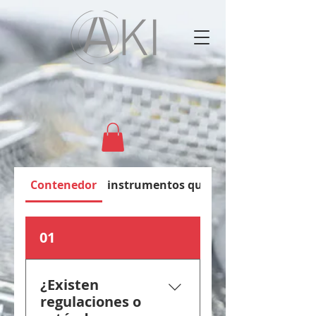
Contenedor
instrumentos quirúrgicos
01
¿Existen
regulaciones o