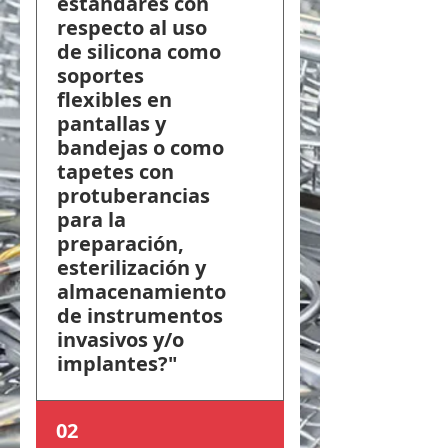
estándares con
respecto al uso
de silicona como
soportes
flexibles en
pantallas y
bandejas o como
tapetes con
protuberancias
para la
preparación,
esterilización y
almacenamiento
de instrumentos
invasivos y/o
implantes?"
Hasta donde sabemos,
02
ningún comité de