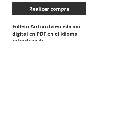
Realizar compra
Folleto Antracita en edición
digital en PDF en el idioma
seleccionado.
formato de archivo
PDF
Para cargar, ver e imprimir
archivos PDF, necesita el software
Ir al carrito de compras / completar pedido ›
adecuado, p. Lector Adobe
Acrobat. Puede descargar la
versión actual de este programa
imprimir
|
protección de Datos
|
Copyright ©
de forma gratuita descargar
2021 - Grupo de trabajo de reprocesamiento de
desde el sitio web de Adobe.
instrumentos (AKI) e.V.