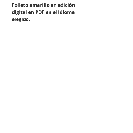
Folleto amarillo en edición
digital en PDF en el idioma
elegido.
formato de archivo
PDF
Para cargar, ver e imprimir
archivos PDF, necesita el software
Ir al carrito de compras / completar pedido ›
adecuado, p. Lector Adobe
Acrobat. Puede descargar la
versión actual de este programa
imprimir
|
protección de Datos
|
Copyright ©
de forma gratuita descargar
2021 - Grupo de trabajo de reprocesamiento de
desde el sitio web de Adobe.
instrumentos (AKI) e.V.