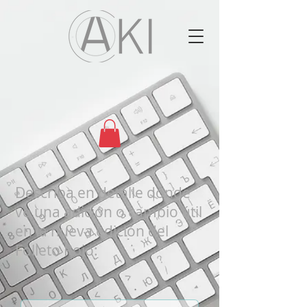
Describa en detalle dónde
ve una adición o cambio útil
en la nueva edición del
Folleto Rojo: