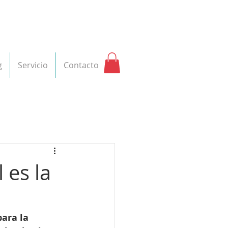
g
Servicio
Contacto
 es la
ara la 