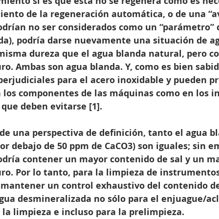
miento si es que ésta no se regenera como es nece
ento de la regeneración automática, o de una “av
podrían no ser considerados como un “parámetro” 
da), podría darse nuevamente una situación de a
misma dureza que el agua blanda natural, pero c
ro. Ambas son agua blanda. Y, como es bien sabido
erjudiciales para el acero inoxidable y pueden pr
n los componentes de las máquinas como en los i
 que deben evitarse [1].
de una perspectiva de definición, tanto el agua b
or debajo de 50 ppm de CaCO3) son iguales; sin em
dría contener un mayor contenido de sal y un ma
ro. Por lo tanto, para la limpieza de instrumentos
 mantener un control exhaustivo del contenido de
agua desmineralizada no sólo para el enjuague/acl
la limpieza e incluso para la prelimpieza.