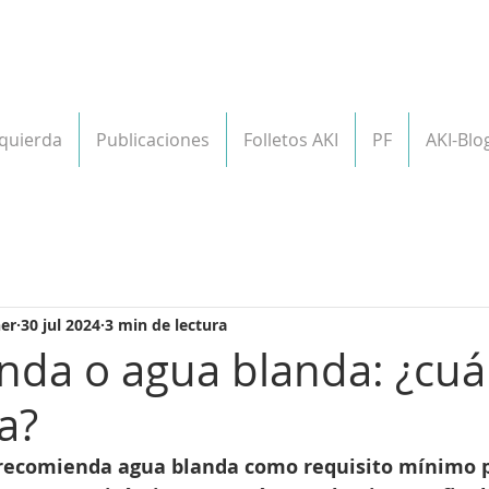
zquierda
Publicaciones
Folletos AKI
PF
AKI-Blo
er
30 jul 2024
3 min de lectura
nda o agua blanda: ¿cuál
a?
e recomienda agua blanda como requisito mínimo p