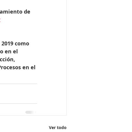
samiento de 
g
e 2019 como 
o en el 
cción, 
rocesos en el 
Ver todo