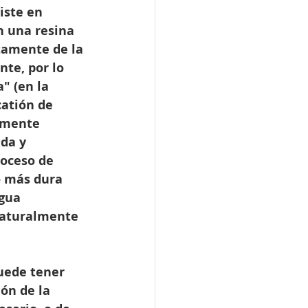
iste en 
n una resina 
tamente de la 
te, por lo 
" (en la 
catión de 
amente 
da y 
oceso de 
o más dura 
gua 
naturalmente 
uede tener 
ón de la 