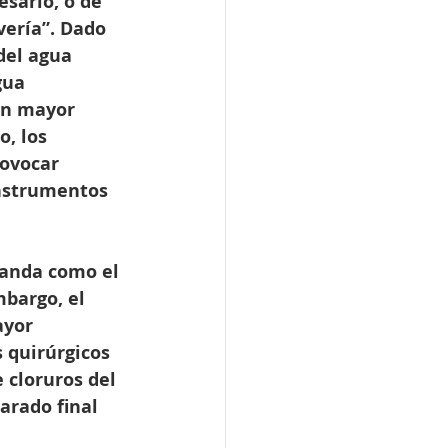
sario, o de 
ería”. Dado 
del agua 
gua 
on mayor 
, los 
ovocar 
nstrumentos 
landa como el 
bargo, el 
yor 
 quirúrgicos 
 cloruros del 
arado final 