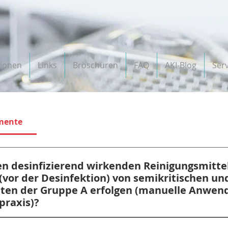
tionen
Links
Broschüren
FAQ
AKI-Blog
Serv
umente
n desinfizierend wirkenden Reinigungsmitte
(vor der Desinfektion) von semikritischen un
ten der Gruppe A erfolgen (manuelle Anwend
praxis)?
en Instrumenten der Gruppe A kommen vor der Desinfekt