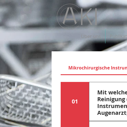
Über uns
Publika
Mikrochirurgische Instr
Mit welche
Reinigung 
01
Instrumen
Augenarzt
Bei kritisch