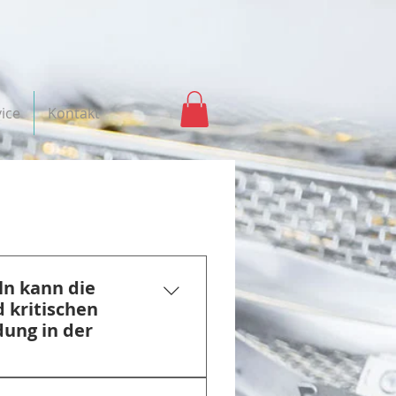
ice
Kontakt
ln kann die
d kritischen
ung in der
ion reinigungsaktive und