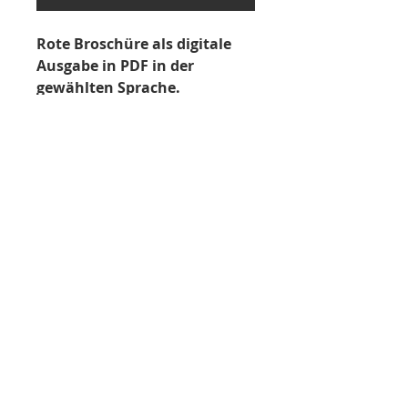
Rote Broschüre als digitale
Ausgabe in PDF in der
gewählten Sprache.
Dateiformat
PDF
Um PDF-Dateien zu laden,
anzuschauen und auszudrucken,
Zum Warenkorb / Bestellung abschließen ›
benötigen Sie die entsprechende
Software, z.B. den Adobe Acrobat
Reader. Die aktuelle Version
Impressum
|
Datenschutz
|
Copyright © 2024 –
dieses Programms können Sie
Arbeitskreis Instrumenten-Aufbereitung (AKI) e.V.
kostenfrei von der Adobe-Website
herunterladen.