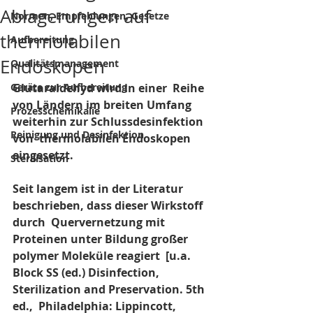
Ablagerungen auf
Normen, Empfehlungen, Gesetze
thermolabilen
Aufbereitung
Endoskopen
Qualitätsmanagement
Geräte zur Aufbereitung
Glutaraldehyd wird in einer  Reihe 
von Ländern im breiten Umfang 
Prozesschemikalie
weiterhin zur Schlussdesinfektion 
Reinigung und Desinfektion
von  thermolabilen Endoskopen 
eingesetzt.
Sterilisation
Seit langem ist in der Literatur 
beschrieben, dass dieser Wirkstoff 
durch  Quervernetzung mit 
Proteinen unter Bildung großer 
polymer Moleküle reagiert  [u.a. 
Block SS (ed.) Disinfection, 
Sterilization and Preservation. 5th 
ed.,  Philadelphia: Lippincott, 