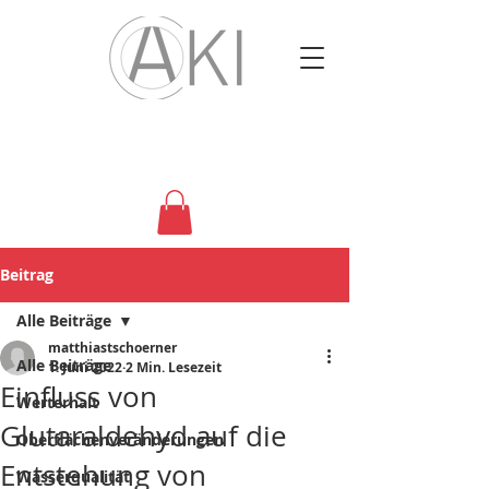
Beitrag
Alle Beiträge
matthiastschoerner
Alle Beiträge
1. Juni 2022
2 Min. Lesezeit
Einfluss von
Werterhalt
Glutaraldehyd auf die
Oberflächenveränderungen
Entstehung von
Wasserqualität