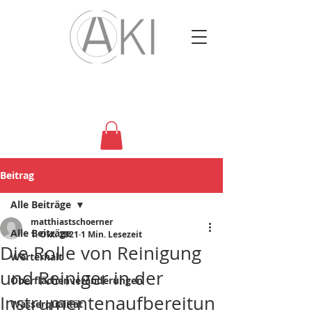
Beitrag
Alle Beiträge
matthiastschoerner
Alle Beiträge
1. Okt. 2021
1 Min. Lesezeit
Die Rolle von Reinigung
Werterhalt
und Reiniger in der
Oberflächenveränderungen
Instrumentenaufbereitun
Wasserqualität