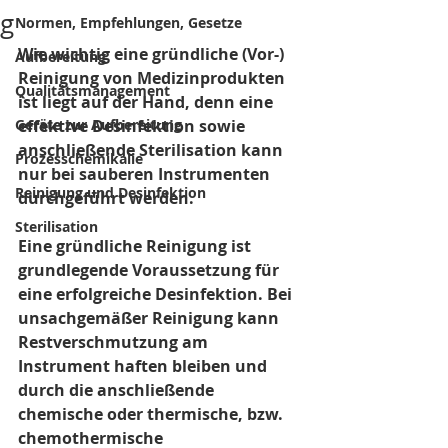
g
Normen, Empfehlungen, Gesetze
Wie wichtig eine gründliche (Vor-) 
Aufbereitung
Reinigung von Medizinprodukten 
Qualitätsmanagement
ist liegt auf der Hand, denn eine 
Geräte zur Aufbereitung
effektive Desinfektion sowie 
anschließende Sterilisation kann 
Prozesschemikalie
nur bei sauberen Instrumenten 
Reinigung und Desinfektion
durchgeführt werden. 
Sterilisation
Eine gründliche Reinigung ist 
grundlegende Voraussetzung für 
eine erfolgreiche Desinfektion. Bei 
unsachgemäßer Reinigung kann 
Restverschmutzung am 
Instrument haften bleiben und 
durch die anschließende 
chemische oder thermische, bzw. 
chemothermische 